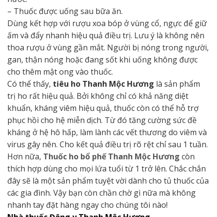
– Thuốc được uống sau bữa ăn.
Dùng kết hợp với rượu xoa bóp ở vùng cổ, ngực để giữ
ấm và đẩy nhanh hiệu quả điều trị. Lưu ý là không nên
thoa rượu ở vùng gần mắt. Người bị nóng trong người,
gan, thận nóng hoặc đang sốt khi uống không được
cho thêm mật ong vào thuốc.
Có thể thấy,
tiêu ho Thanh Mộc Hương
là sản phẩm
trị ho rất hiệu quả. Bởi không chỉ có khả năng diệt
khuẩn, kháng viêm hiệu quả, thuốc còn có thể hỗ trợ
phục hồi cho hệ miễn dịch. Từ đó tăng cường sức đề
kháng ở hệ hô hấp, làm lành các vết thương do viêm và
virus gây nên. Cho kết quả điều trị rõ rệt chỉ sau 1 tuần.
Hơn nữa,
Thuốc ho bổ phế Thanh Mộc Hương
còn
thích hợp dùng cho mọi lứa tuổi từ 1 trở lên. Chắc chắn
đây sẽ là một sản phẩm tuyệt vời dành cho tủ thuốc của
các gia đình. Vậy bạn còn chần chờ gì nữa mà không
nhanh tay đặt hàng ngay cho chúng tôi nào!
Nhà thuốc Đông y Thanh Mộc Hương