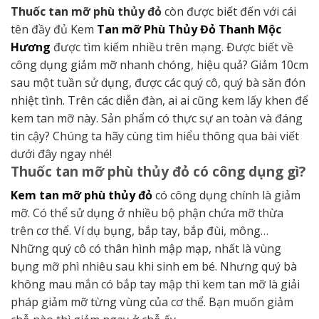
Thuốc tan mỡ phù thủy đỏ
còn được biết đến với cái
tên đầy đủ Kem
Tan mỡ Phù Thủy Đỏ Thanh Mộc
Hương
được tìm kiếm nhiều trên mạng. Được biết về
công dụng giảm mỡ nhanh chóng, hiệu quả? Giảm 10cm
sau một tuần sử dụng, được các quý cô, quý bà săn đón
nhiệt tình. Trên các diễn đàn, ai ai cũng kem lấy khen để
kem tan mỡ này. Sản phẩm có thực sự an toàn và đáng
tin cậy? Chúng ta hãy cùng tìm hiểu thông qua bài viết
dưới đây ngay nhé!
Thuốc tan mỡ phù thủy đỏ có công dụng gì?
Kem tan mỡ phù thủy đỏ
có công dụng chính là giảm
mỡ. Có thể sử dụng ở nhiều bộ phận chứa mỡ thừa
trên cơ thể. Ví dụ bụng, bắp tay, bắp đùi, mông…
Những quý cô có thân hình mập mạp, nhất là vùng
bụng mỡ phì nhiêu sau khi sinh em bé. Nhưng quý bà
không mau mắn có bắp tay mập thì kem tan mỡ là giải
pháp giảm mỡ từng vùng của cơ thể. Bạn muốn giảm