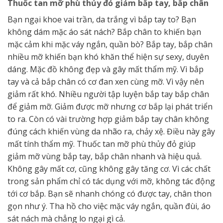
Thuốc tan mỡ phù thủy đỏ giảm bắp tay, bắp chân
Bạn ngại khoe vai trần, da trắng vì bắp tay to? Bạn
không dám mặc áo sát nách? Bắp chân to khiến bạn
mặc cảm khi mặc váy ngắn, quần bò? Bắp tay, bắp chân
nhiều mỡ khiến bạn khó khăn thể hiện sự sexy, duyên
dáng. Mặc đồ không đẹp và gây mất thẩm mỹ. Vì bắp
tay và cả bắp chân có cơ đan xen cùng mỡ. Vì vậy nên
giảm rất khó. Nhiều người tập luyện bắp tay bắp chân
để giảm mỡ. Giảm được mỡ nhưng cơ bắp lại phát triển
to ra. Còn có vài trường hợp giảm bắp tay chân không
đúng cách khiến vùng da nhão ra, chảy xệ. Điều này gây
mất tính thẩm mỹ. Thuốc tan mỡ phù thủy đỏ giúp
giảm mỡ vùng bắp tay, bắp chân nhanh và hiệu quả.
Không gây mất cơ, cũng không gây tăng cơ. Vì các chất
trong sản phẩm chỉ có tác dụng với mỡ, không tác động
tới cơ bắp. Bạn sẽ nhanh chóng có được tay, chân thon
gọn như ý. Tha hồ cho việc mặc váy ngắn, quần đùi, áo
sát nách mà chẳng lo ngại gì cả.