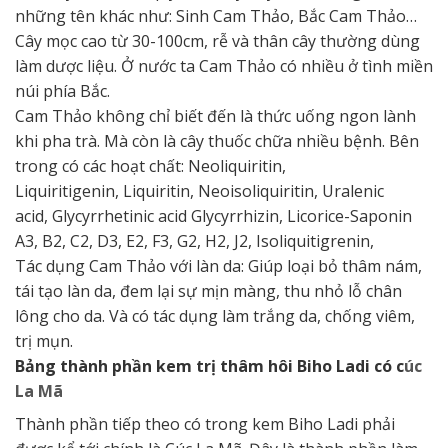
những tên khác như: Sinh Cam Thảo, Bắc Cam Thảo…
Cây mọc cao từ 30-100cm, rễ và thân cây thường dùng
làm dược liệu. Ở nước ta Cam Thảo có nhiều ở tình miền
núi phía Bắc.
Cam Thảo không chỉ biết đến là thức uống ngon lành
khi pha trà. Mà còn là cây thuốc chữa nhiều bệnh. Bên
trong có các hoạt chất: Neoliquiritin,
Liquiritigenin, Liquiritin, Neoisoliquiritin, Uralenic
acid, Glycyrrhetinic acid Glycyrrhizin, Licorice-Saponin
A3, B2, C2, D3, E2, F3, G2, H2, J2, Isoliquitigrenin,
Tác dụng Cam Thảo với làn da: Giúp loại bỏ thâm nám,
tái tạo làn da, đem lại sự mịn màng, thu nhỏ lỗ chân
lông cho da. Và có tác dụng làm trắng da, chống viêm,
trị mụn.
Bảng thành phần kem trị thâm hôi Biho Ladi có c
úc
La Mã
Thành phần tiếp theo có trong kem Biho Ladi phải