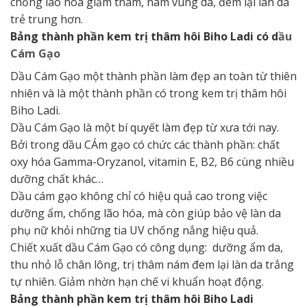
chống lão hóa giảm thâm, nám vùng da, đem lại làn da
trẻ trung hơn.
Bảng thành phần kem trị thâm hôi Biho Ladi có d
ầu
Cám Gạo
Dầu Cám Gạo một thành phần làm đẹp an toàn từ thiên
nhiên và là một thành phần có trong kem trị thâm hôi
Biho Ladi.
Dầu Cám Gạo là một bí quyết làm đẹp từ xưa tới nay.
Bởi trong dầu CÁm gạo có chức các thành phần: chất
oxy hóa Gamma-Oryzanol, vitamin E, B2, B6 cùng nhiều
dưỡng chất khác…
Dầu cám gạo không chỉ có hiệu quả cao trong việc
dưỡng ẩm, chống lão hóa, mà còn giúp bảo vệ làn da
phụ nữ khỏi những tia UV chống nắng hiệu quả.
Chiết xuất dầu Cám Gạo có công dụng: dưỡng ẩm da,
thu nhỏ lỗ chân lông, trị thâm nám đem lại làn da trắng
tự nhiên. Giảm nhờn hạn chế vi khuẩn hoạt động.
Bảng thành phần kem trị thâm hôi Biho Ladi