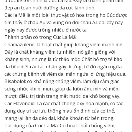
được kể tới chính là Cúc La Mã. Đây là thành phần làm
đẹp an toàn nuôi dưỡng da cực lành tính.
Các la Mã là một loài thực vật có hoa trong họ Cúc được
tìm thấy ở châu Âu và vùng ôn đới châu Á.Loài cây này
ngày nay được trồng nhiều ở nước ta.
Thành phần có trong Cúc La Mã:
Chamazulene: là hoạt chất giúp kháng viêm mạnh mẽ.
Đây là chất kháng viêm tự nhiên, nó gần giống với
kháng sinh, nhưng là từ thảo mộc. Chất hỗ trợ tế bào
da tiêu diệt các tác nhân gây dị ứng, từ đó ngăn ngừa
các chứng bệnh về viêm da, mẩn ngứa, dị ứng hiệu quả.
Bisabolol: có khả năng chống viêm, làm dịu cảm giác
sưng nhức khi bị mụn, giúp da luôn ẩm, mịn và mềm
mượt, điều trị tình trạng mất nước, da khô bong vảy.
Các Flavonoid: Là các chất chống oxy hóa mạnh, có tác
dụng duy trì sự lưu thông máu ổn định của cơ thể,
mang lại làn da dẻo dai, khỏe khoắn từ bên trong.
Tác dụng của Cúc La Mã: Có hoạt chất chống viêm,