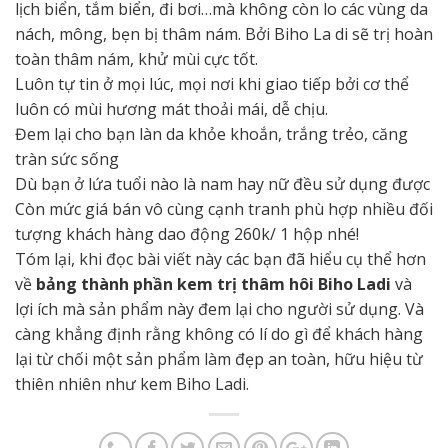
lịch biển, tắm biển, đi bơi…mà không còn lo các vùng da
nách, mông, bẹn bị thâm nám. Bởi Biho La di sẽ trị hoàn
toàn thâm nám, khử mùi cực tốt.
Luôn tự tin ở mọi lúc, mọi nơi khi giao tiếp bởi cơ thể
luôn có mùi hương mát thoải mái, dễ chịu.
Đem lại cho bạn làn da khỏe khoắn, trắng trẻo, căng
tràn sức sống
Dù bạn ở lứa tuổi nào là nam hay nữ đều sử dụng được
Còn mức giá bán vô cùng cạnh tranh phù hợp nhiều đối
tượng khách hàng dao động 260k/ 1 hộp nhé!
Tóm lại, khi đọc bài viết này các bạn đã hiểu cụ thể hơn
về
bảng thành phần kem trị thâm hôi Biho Ladi
và
lợi ích mà sản phẩm này đem lại cho người sử dụng. Và
càng khẳng định rằng không có lí do gì để khách hàng
lại từ chối một sản phẩm làm đẹp an toàn, hữu hiệu từ
thiên nhiên như kem Biho Ladi.