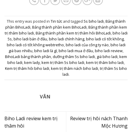
This entry was posted in
Tin tức
and tagged
5s biho ladi
,
Bảng thành
phần BihoLadi
,
Bảng thành phần kem BihoLadi
,
Bảng thành phần kem
trị thâm biho ladi
,
Bảng thành phần kem trị thâm hôi BihoLadi
,
biho ladi
5s
,
biho ladi bán ở đâu
,
biho ladi chính hãng
,
biho ladi có tốt không
,
biho ladi có tốt không webtretho
,
biho ladi của công ty nào
,
biho ladi
giá bao nhiêu
,
biho ladi là gì
,
biho ladi mua ở đâu
,
biho ladi review
,
BihoLadi bảng thành phần
,
dưỡng thâm 5s biho ladi
,
giá biho ladi
,
kem
biho ladi
,
kem lady
,
kem trị thâm 5s biho ladi
,
kem trị thâm biho ladi
,
Kem trị thâm hôi biho ladi
,
kem trị thâm nách biho ladi
,
trị thâm 5s biho
ladi
.
VÂN
Biho Ladi review kem trị
Review trị hôi nách Thanh
thâm hôi
Mộc Hương