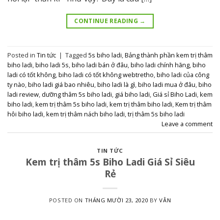
CONTINUE READING
→
Posted in
Tin tức
|
Tagged
5s biho ladi
,
Bảng thành phần kem trị thâm
biho ladi
,
biho ladi 5s
,
biho ladi bán ở đâu
,
biho ladi chính hãng
,
biho
ladi có tốt không
,
biho ladi có tốt không webtretho
,
biho ladi của công
ty nào
,
biho ladi giá bao nhiêu
,
biho ladi là gì
,
biho ladi mua ở đâu
,
biho
ladi review
,
dưỡng thâm 5s biho ladi
,
giá biho ladi
,
Giá sỉ Biho Ladi
,
kem
biho ladi
,
kem trị thâm 5s biho ladi
,
kem trị thâm biho ladi
,
Kem trị thâm
hôi biho ladi
,
kem trị thâm nách biho ladi
,
trị thâm 5s biho ladi
Leave a comment
TIN TỨC
Kem trị thâm 5s Biho Ladi Giá Sỉ Siêu
Rẻ
POSTED ON
THÁNG MƯỜI 23, 2020
BY
VÂN