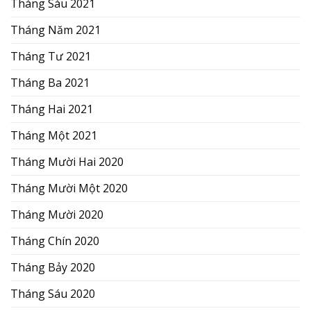
Tháng Sáu 2021
Tháng Năm 2021
Tháng Tư 2021
Tháng Ba 2021
Tháng Hai 2021
Tháng Một 2021
Tháng Mười Hai 2020
Tháng Mười Một 2020
Tháng Mười 2020
Tháng Chín 2020
Tháng Bảy 2020
Tháng Sáu 2020