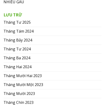
NHIỀU GÀU
LƯU TRỮ
Tháng Tư 2025
Tháng Tám 2024
Tháng Bảy 2024
Tháng Tư 2024
Tháng Ba 2024
Tháng Hai 2024
Tháng Mười Hai 2023
Tháng Mười Một 2023
Tháng Mười 2023
Tháng Chín 2023