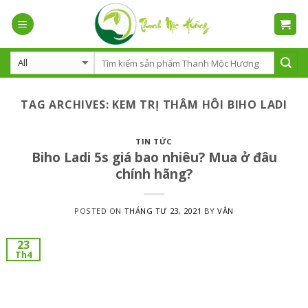
Skip
to
content
TAG ARCHIVES:
KEM TRỊ THÂM HÔI BIHO LADI
TIN TỨC
Biho Ladi 5s giá bao nhiêu? Mua ở đâu
chính hãng?
POSTED ON
THÁNG TƯ 23, 2021
BY
VÂN
23
Th4