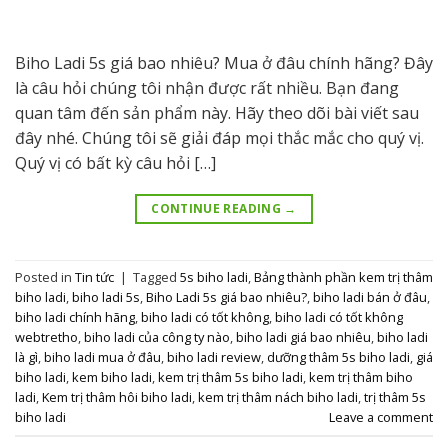
Biho Ladi 5s giá bao nhiêu? Mua ở đâu chính hãng? Đây
là câu hỏi chúng tôi nhận được rất nhiều. Bạn đang
quan tâm đến sản phẩm này. Hãy theo dõi bài viết sau
đây nhé. Chúng tôi sẽ giải đáp mọi thắc mắc cho quý vị.
Quý vị có bất kỳ câu hỏi […]
CONTINUE READING
→
Posted in
Tin tức
|
Tagged
5s biho ladi
,
Bảng thành phần kem trị thâm
biho ladi
,
biho ladi 5s
,
Biho Ladi 5s giá bao nhiêu?
,
biho ladi bán ở đâu
,
biho ladi chính hãng
,
biho ladi có tốt không
,
biho ladi có tốt không
webtretho
,
biho ladi của công ty nào
,
biho ladi giá bao nhiêu
,
biho ladi
là gì
,
biho ladi mua ở đâu
,
biho ladi review
,
dưỡng thâm 5s biho ladi
,
giá
biho ladi
,
kem biho ladi
,
kem trị thâm 5s biho ladi
,
kem trị thâm biho
ladi
,
Kem trị thâm hôi biho ladi
,
kem trị thâm nách biho ladi
,
trị thâm 5s
biho ladi
Leave a comment