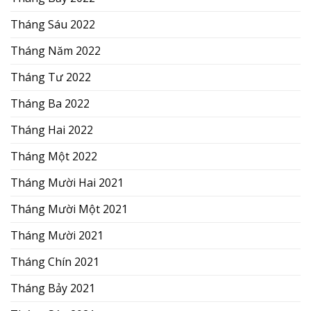
Tháng Sáu 2022
Tháng Năm 2022
Tháng Tư 2022
Tháng Ba 2022
Tháng Hai 2022
Tháng Một 2022
Tháng Mười Hai 2021
Tháng Mười Một 2021
Tháng Mười 2021
Tháng Chín 2021
Tháng Bảy 2021