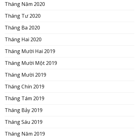
Tháng Năm 2020
Tháng Tư 2020
Tháng Ba 2020
Tháng Hai 2020
Tháng Mười Hai 2019
Tháng Mười Một 2019
Tháng Mười 2019
Tháng Chín 2019
Tháng Tám 2019
Tháng Bảy 2019
Tháng Sáu 2019
Tháng Năm 2019