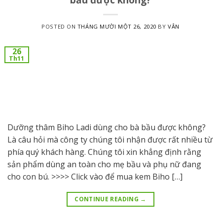
POSTED ON
THÁNG MƯỜI MỘT 26, 2020
BY
VÂN
26
Th11
Dưỡng thâm Biho Ladi dùng cho bà bầu được không?
Là câu hỏi mà công ty chúng tôi nhận được rất nhiều từ
phía quý khách hàng. Chúng tôi xin khẳng định rằng
sản phẩm dùng an toàn cho mẹ bầu và phụ nữ đang
cho con bú. >>>> Click vào để mua kem Biho […]
CONTINUE READING
→