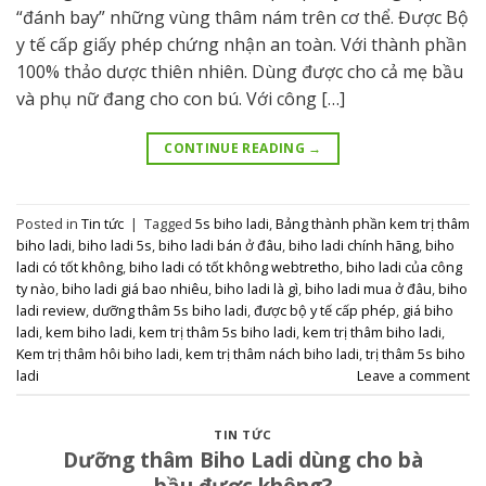
“đánh bay” những vùng thâm nám trên cơ thể. Được Bộ
y tế cấp giấy phép chứng nhận an toàn. Với thành phần
100% thảo dược thiên nhiên. Dùng được cho cả mẹ bầu
và phụ nữ đang cho con bú. Với công […]
CONTINUE READING
→
Posted in
Tin tức
|
Tagged
5s biho ladi
,
Bảng thành phần kem trị thâm
biho ladi
,
biho ladi 5s
,
biho ladi bán ở đâu
,
biho ladi chính hãng
,
biho
ladi có tốt không
,
biho ladi có tốt không webtretho
,
biho ladi của công
ty nào
,
biho ladi giá bao nhiêu
,
biho ladi là gì
,
biho ladi mua ở đâu
,
biho
ladi review
,
dưỡng thâm 5s biho ladi
,
được bộ y tế cấp phép
,
giá biho
ladi
,
kem biho ladi
,
kem trị thâm 5s biho ladi
,
kem trị thâm biho ladi
,
Kem trị thâm hôi biho ladi
,
kem trị thâm nách biho ladi
,
trị thâm 5s biho
ladi
Leave a comment
TIN TỨC
Dưỡng thâm Biho Ladi dùng cho bà
bầu được không?