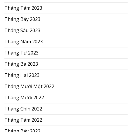
Tháng Tám 2023
Tháng Bảy 2023
Tháng Sáu 2023
Tháng Năm 2023
Tháng Tư 2023
Tháng Ba 2023
Tháng Hai 2023
Tháng Mười Một 2022
Tháng Mười 2022
Tháng Chín 2022
Tháng Tám 2022
Tháng Bảy 2022