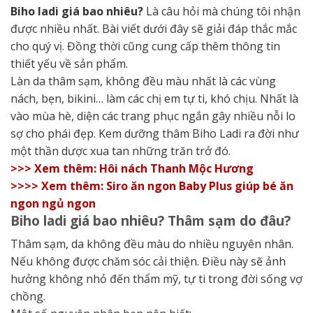
Biho ladi giá bao nhiêu?
Là câu hỏi mà chúng tôi nhận
được nhiều nhất. Bài viết dưới đây sẽ giải đáp thắc mắc
cho quý vị. Đồng thời cũng cung cấp thêm thông tin
thiết yếu về sản phẩm.
Làn da thâm sạm, không đều màu nhất là các vùng
nách, bẹn, bikini… làm các chị em tự ti, khó chịu. Nhất là
vào mùa hè, diện các trang phục ngắn gây nhiều nỗi lo
sợ cho phái đẹp. Kem dưỡng thâm Biho Ladi ra đời như
một thần dược xua tan những trăn trở đó.
>>> Xem thêm: Hôi nách Thanh Mộc Hương
>>>> Xem thêm: Siro ăn ngon Baby Plus giúp bé ăn
ngon ngủ ngon
Biho ladi giá bao nhiêu? Thâm sạm do đâu?
Thâm sạm, da không đều màu do nhiều nguyên nhân.
Nếu không được chăm sóc cải thiện. Điều này sẽ ảnh
hưởng không nhỏ đến thẩm mỹ, tự ti trong đời sống vợ
chồng.