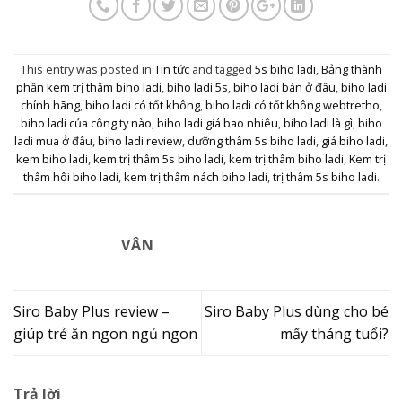
This entry was posted in
Tin tức
and tagged
5s biho ladi
,
Bảng thành
phần kem trị thâm biho ladi
,
biho ladi 5s
,
biho ladi bán ở đâu
,
biho ladi
chính hãng
,
biho ladi có tốt không
,
biho ladi có tốt không webtretho
,
biho ladi của công ty nào
,
biho ladi giá bao nhiêu
,
biho ladi là gì
,
biho
ladi mua ở đâu
,
biho ladi review
,
dưỡng thâm 5s biho ladi
,
giá biho ladi
,
kem biho ladi
,
kem trị thâm 5s biho ladi
,
kem trị thâm biho ladi
,
Kem trị
thâm hôi biho ladi
,
kem trị thâm nách biho ladi
,
trị thâm 5s biho ladi
.
VÂN
Siro Baby Plus review –
Siro Baby Plus dùng cho bé
giúp trẻ ăn ngon ngủ ngon
mấy tháng tuổi?
Trả lời