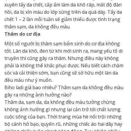
xuyên tẩy da chết, cấp ẩm làm da khô ráp, mất độ đàn
hồi, da bị xỉn màu do lớp sừng trên da quá dày. Tẩy da
chết 1 – 2 lần mỗi tuần sẽ giảm thiểu được tình trạng
thâm sạm, da không đều màu.
Thâm do cơ địa
Một số người bị thâm sạm bẩm sinh do cơ địa không
tốt. Làn da khô, đen từ khi mới sinh ra, mang yếu tố di
truyền thì cũng gây ra thâm. Nhưng điều này không
phải là không thể khắc phục được. Nếu biết cách chăm
sóc và cải thiện sớm, bạn cũng sẽ sở hữu một làn da
đều màu như ý muốn.
Biho ladi giá bao nhiêu? Thâm sạm da không đều màu
gây ra những ảnh hưởng nào?
Thâm da, sạm da, da không đều màu tưởng chừng
không ảnh hưởng gì nhưng lại cản trở tới chất lượng
cuộc sống của bạn. Thời trang mùa hè nổi trội những
bộ cánh hở bạo, quyến rũ, những chiếc áo hai dây hay