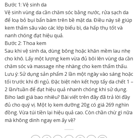
Bước 1: Vệ sinh da
Vệ sinh vùng da cần chăm sóc bằng nước, rửa sạch da
để loạ bỏ bụi bẩn bám trên bề mặt da. Điều này sẽ giúp
kem thấm sâu vào các lớp biểu bì, da hấp thụ tốt và
nanh chóng đạt hiệu quả.
Bước 2: Thoa kem
Sau khi vệ sinh da, dùng bông hoặc khăn mềm lau nhẹ
cho khô. Lấy một lượng kem vừa đủ bôi lên vùng da cần
chăm sóc và massage nhẹ nhàng cho kem thẩm thấu.
Lưu ý: Sử dụng sản phẩm 2 lần một ngày vào sáng hoặc
tối trước khi đi ngủ. Đặc biệt nên kết hợp tẩy da chết 1 –
2 lần/tuần để đạt hiệu quả nhanh chóng khi sử dụng.
Biho ladi giá bao nhiêu? Bài viết trên đây đã trả lời đầy
đủ cho quý vị. Một lọ kem dưỡng 20g có giá 269 nghìn
đồng. Vừa túi tiền lại hiệu quả cao. Còn chần chừ gì nữa
mà không dinh ngay em ấy về?