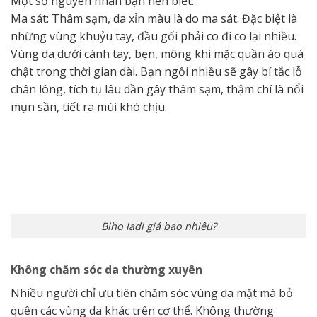
Một số nguyên nhân bạn nên biết:
Ma sát: Thâm sạm, da xỉn màu là do ma sát. Đặc biệt là
những vùng khuỷu tay, đầu gối phải co đi co lại nhiều.
Vùng da dưới cánh tay, bẹn, mông khi mặc quần áo quá
chật trong thời gian dài. Bạn ngồi nhiều sẽ gây bí tắc lỗ
chân lông, tích tụ lâu dần gây thâm sạm, thậm chí là nổi
mụn sần, tiết ra mùi khó chịu.
Biho ladi giá bao nhiêu?
Không chăm sóc da thường xuyên
Nhiều người chỉ ưu tiên chăm sóc vùng da mặt mà bỏ
quên các vùng da khác trên cơ thể. Không thường