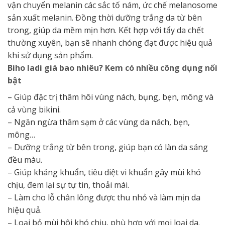
vận chuyển melanin các sắc tố nám, ức chế melanosome
sản xuất melanin. Đồng thời dưỡng trắng da từ bên
trong, giúp da mềm mịn hơn. Kết hợp với tẩy da chết
thường xuyên, bạn sẽ nhanh chóng đạt được hiệu quả
khi sử dụng sản phẩm.
Biho ladi giá bao nhiêu? Kem có nhiều công dụng nổi
bật
– Giúp đặc trị thâm hôi vùng nách, bụng, bẹn, mông và
cả vùng bikini.
– Ngăn ngừa thâm sạm ở các vùng da nách, bẹn,
mông…
– Dưỡng trắng từ bên trong, giúp bạn có làn da sáng
đều màu.
– Giúp kháng khuẩn, tiêu diệt vi khuẩn gây mùi khó
chịu, đem lại sự tự tin, thoải mái.
– Làm cho lỗ chân lông được thu nhỏ và làm mịn da
hiệu quả.
– Loại bỏ mùi hôi khó chịu, phù hợp với mọi loại da.