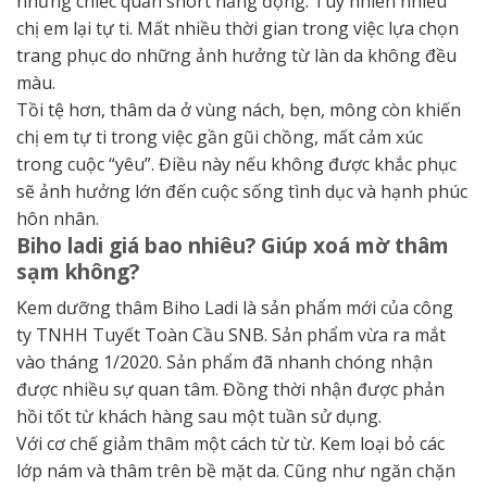
những chiếc quần short năng động. Tuy nhiên nhiều
chị em lại tự ti. Mất nhiều thời gian trong việc lựa chọn
trang phục do những ảnh hưởng từ làn da không đều
màu.
Tồi tệ hơn, thâm da ở vùng nách, bẹn, mông còn khiến
chị em tự ti trong việc gần gũi chồng, mất cảm xúc
trong cuộc “yêu”. Điều này nếu không được khắc phục
sẽ ảnh hưởng lớn đến cuộc sống tình dục và hạnh phúc
hôn nhân.
Biho ladi giá bao nhiêu? Giúp xoá mờ thâm
sạm không?
Kem dưỡng thâm Biho Ladi là sản phẩm mới của công
ty TNHH Tuyết Toàn Cầu SNB. Sản phẩm vừa ra mắt
vào tháng 1/2020. Sản phẩm đã nhanh chóng nhận
được nhiều sự quan tâm. Đồng thời nhận được phản
hồi tốt từ khách hàng sau một tuần sử dụng.
Với cơ chế giảm thâm một cách từ từ. Kem loại bỏ các
lớp nám và thâm trên bề mặt da. Cũng như ngăn chặn