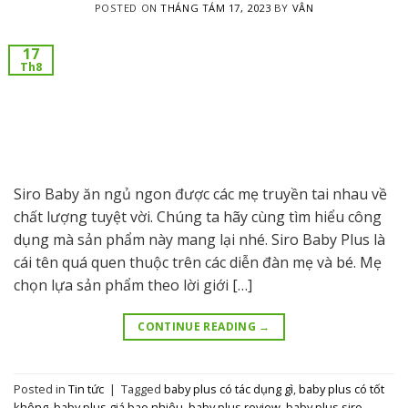
POSTED ON
THÁNG TÁM 17, 2023
BY
VÂN
17
Th8
Siro Baby ăn ngủ ngon được các mẹ truyền tai nhau về
chất lượng tuyệt vời. Chúng ta hãy cùng tìm hiểu công
dụng mà sản phẩm này mang lại nhé. Siro Baby Plus là
cái tên quá quen thuộc trên các diễn đàn mẹ và bé. Mẹ
chọn lựa sản phẩm theo lời giới […]
CONTINUE READING
→
Posted in
Tin tức
|
Tagged
baby plus có tác dụng gì
,
baby plus có tốt
không
,
baby plus giá bao nhiêu
,
baby plus review
,
baby plus siro
,