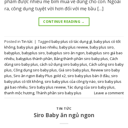
phẩm được nhiều mẹ bỉm mua về dùng cho con. Ngoài
ra, công dụng tuyệt vời hơn đối với mẹ bầu […]
CONTINUE READING
→
Posted in
Tin tức
|
Tagged
baby plus có tác dụng gì
,
baby plus có tốt
không
,
baby plus giá bao nhiêu
,
baby plus review
,
baby plus siro
,
babyplus
,
babyplus siro
,
babyplus siro ăn ngon
,
babyplus siro giá bao
nhiêu
,
babyplus thành phần
,
Bảng thành phần siro baby plus
,
Cách
dùng siro baby plus
,
cách sử dụng siro baby plus
,
Cách uống siro baby
plus
,
Công dụng siro baby plus
,
Giá siro baby plus
,
Review siro baby
plus
,
Siro ăn ngon Baby Plus gold x2
,
siro baby plus bán ở đâu
,
siro
baby plus có tốt không
,
siro baby plus của công ty nào
,
siro baby plus
giá bao nhiêu
,
Siro baby plus review
,
Tác dụng của siro baby plus
,
thanh mộc hương
,
Thành phần siro baby plus
Leave a comment
TIN TỨC
Siro Baby ăn ngủ ngon