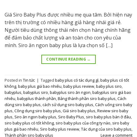
Giá Siro Baby Plus được nhiều mẹ qua tâm. Bởi hiện nay
trên thị trường có nhiều hàng giả hàng nhái giá rẻ.
Người tiêu dùng thông thái nên chọn hàng chính hãng
để đảm bảo chất lượng và an toàn cho con yêu của
mình. Siro ăn ngon baby plus là lựa chọn số […]
CONTINUE READING
→
Posted in
Tin tức
|
Tagged
baby plus có tác dụng gì
,
baby plus có tốt
không
,
baby plus giá bao nhiêu
,
baby plus review
,
baby plus siro
,
babyplus
,
babyplus siro
,
babyplus siro ăn ngon
,
babyplus siro giá bao
nhiêu
,
babyplus thành phần
,
Bảng thành phần siro baby plus
,
Cách
dùng siro baby plus
,
cách sử dụng siro baby plus
,
Cách uống siro baby
plus
,
Công dụng siro baby plus
,
Giá siro baby plus
,
Review siro baby
plus
,
Siro ăn ngon baby plus
,
Siro Baby Plus
,
siro baby plus bán ở đâu
,
siro baby plus có tốt không
,
siro baby plus của công ty nào
,
siro baby
plus giá bao nhiêu
,
Siro baby plus review
,
Tác dụng của siro baby plus
,
Thành phần siro baby plus
Leave a comment