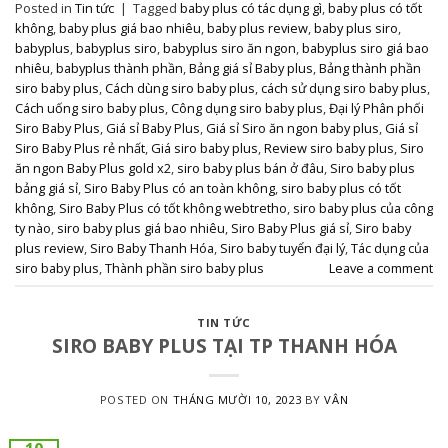
Posted in
Tin tức
|
Tagged
baby plus có tác dụng gì
,
baby plus có tốt
không
,
baby plus giá bao nhiêu
,
baby plus review
,
baby plus siro
,
babyplus
,
babyplus siro
,
babyplus siro ăn ngon
,
babyplus siro giá bao
nhiêu
,
babyplus thành phần
,
Bảng giá sỉ Baby plus
,
Bảng thành phần
siro baby plus
,
Cách dùng siro baby plus
,
cách sử dụng siro baby plus
,
Cách uống siro baby plus
,
Công dụng siro baby plus
,
Đại lý Phân phối
Siro Baby Plus
,
Giá sỉ Baby Plus
,
Giá sỉ Siro ăn ngon baby plus
,
Giá sỉ
Siro Baby Plus rẻ nhất
,
Giá siro baby plus
,
Review siro baby plus
,
Siro
ăn ngon Baby Plus gold x2
,
siro baby plus bán ở đâu
,
Siro baby plus
bảng giá sỉ
,
Siro Baby Plus có an toàn không
,
siro baby plus có tốt
không
,
Siro Baby Plus có tốt không webtretho
,
siro baby plus của công
ty nào
,
siro baby plus giá bao nhiêu
,
Siro Baby Plus giá sỉ
,
Siro baby
plus review
,
Siro Baby Thanh Hóa
,
Siro baby tuyển đại lý
,
Tác dụng của
siro baby plus
,
Thành phần siro baby plus
Leave a comment
TIN TỨC
SIRO BABY PLUS TẠI TP THANH HÓA
POSTED ON
THÁNG MƯỜI 10, 2023
BY
VÂN