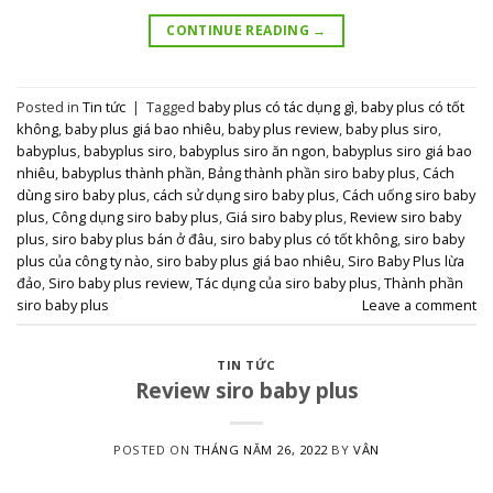
CONTINUE READING
→
Posted in
Tin tức
|
Tagged
baby plus có tác dụng gì
,
baby plus có tốt
không
,
baby plus giá bao nhiêu
,
baby plus review
,
baby plus siro
,
babyplus
,
babyplus siro
,
babyplus siro ăn ngon
,
babyplus siro giá bao
nhiêu
,
babyplus thành phần
,
Bảng thành phần siro baby plus
,
Cách
dùng siro baby plus
,
cách sử dụng siro baby plus
,
Cách uống siro baby
plus
,
Công dụng siro baby plus
,
Giá siro baby plus
,
Review siro baby
plus
,
siro baby plus bán ở đâu
,
siro baby plus có tốt không
,
siro baby
plus của công ty nào
,
siro baby plus giá bao nhiêu
,
Siro Baby Plus lừa
đảo
,
Siro baby plus review
,
Tác dụng của siro baby plus
,
Thành phần
siro baby plus
Leave a comment
TIN TỨC
Review siro baby plus
POSTED ON
THÁNG NĂM 26, 2022
BY
VÂN