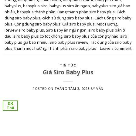
babyplus
,
babyplus siro
,
babyplus siro ăn ngon
,
babyplus siro giá bao
nhiêu
,
babyplus thành phần
,
Bảng thành phần siro baby plus
,
Cách
dùng siro baby plus
,
cách sử dụng siro baby plus
,
Cách uống siro baby
plus
,
Công dụng siro baby plus
,
Giá siro baby plus
,
Mộc Hương
,
Review siro baby plus
,
Siro Baby ăn ngủ ngon
,
siro baby plus bán ở
đâu
,
siro baby plus có tốt không
,
siro baby plus của công ty nào
,
siro
baby plus giá bao nhiêu
,
Siro baby plus review
,
Tác dụng của siro baby
plus
,
thanh mộc hương
,
Thành phần siro baby plus
Leave a comment
TIN TỨC
Giá Siro Baby Plus
POSTED ON
THÁNG TÁM 3, 2023
BY
VÂN
03
Th8