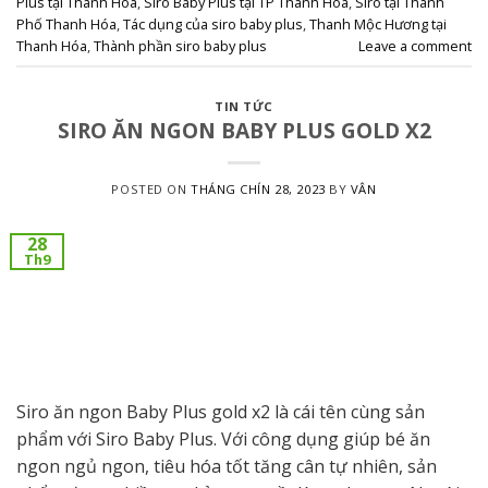
Plus tại Thanh Hóa
,
Siro Baby Plus tại TP Thanh Hóa
,
Siro tại Thành
Phố Thanh Hóa
,
Tác dụng của siro baby plus
,
Thanh Mộc Hương tại
Thanh Hóa
,
Thành phần siro baby plus
Leave a comment
TIN TỨC
SIRO ĂN NGON BABY PLUS GOLD X2
POSTED ON
THÁNG CHÍN 28, 2023
BY
VÂN
28
Th9
Siro ăn ngon Baby Plus gold x2 là cái tên cùng sản
phẩm với Siro Baby Plus. Với công dụng giúp bé ăn
ngon ngủ ngon, tiêu hóa tốt tăng cân tự nhiên, sản