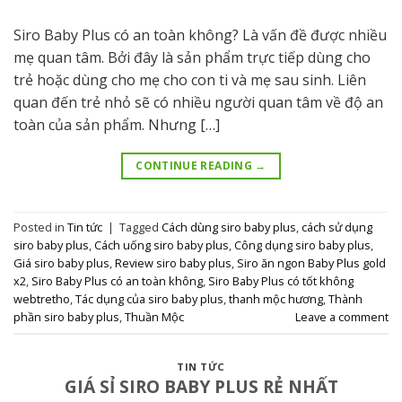
Siro Baby Plus có an toàn không? Là vấn đề được nhiều
mẹ quan tâm. Bởi đây là sản phẩm trực tiếp dùng cho
trẻ hoặc dùng cho mẹ cho con ti và mẹ sau sinh. Liên
quan đến trẻ nhỏ sẽ có nhiều người quan tâm về độ an
toàn của sản phẩm. Nhưng […]
CONTINUE READING
→
Posted in
Tin tức
|
Tagged
Cách dùng siro baby plus
,
cách sử dụng
siro baby plus
,
Cách uống siro baby plus
,
Công dụng siro baby plus
,
Giá siro baby plus
,
Review siro baby plus
,
Siro ăn ngon Baby Plus gold
x2
,
Siro Baby Plus có an toàn không
,
Siro Baby Plus có tốt không
webtretho
,
Tác dụng của siro baby plus
,
thanh mộc hương
,
Thành
phần siro baby plus
,
Thuần Mộc
Leave a comment
TIN TỨC
GIÁ SỈ SIRO BABY PLUS RẺ NHẤT