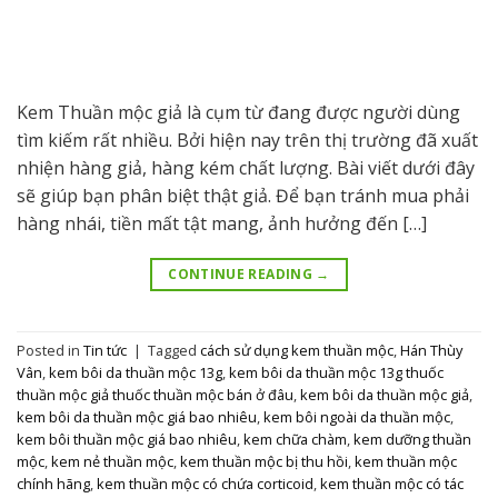
Kem Thuần mộc giả là cụm từ đang được người dùng
tìm kiếm rất nhiều. Bởi hiện nay trên thị trường đã xuất
nhiện hàng giả, hàng kém chất lượng. Bài viết dưới đây
sẽ giúp bạn phân biệt thật giả. Để bạn tránh mua phải
hàng nhái, tiền mất tật mang, ảnh hưởng đến […]
CONTINUE READING
→
Posted in
Tin tức
|
Tagged
cách sử dụng kem thuần mộc
,
Hán Thùy
Vân
,
kem bôi da thuần mộc 13g
,
kem bôi da thuần mộc 13g thuốc
thuần mộc giả thuốc thuần mộc bán ở đâu
,
kem bôi da thuần mộc giả
,
kem bôi da thuần mộc giá bao nhiêu
,
kem bôi ngoài da thuần mộc
,
kem bôi thuần mộc giá bao nhiêu
,
kem chữa chàm
,
kem dưỡng thuần
mộc
,
kem nẻ thuần mộc
,
kem thuần mộc bị thu hồi
,
kem thuần mộc
chính hãng
,
kem thuần mộc có chứa corticoid
,
kem thuần mộc có tác