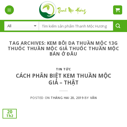
Skip
to
content
TAG ARCHIVES:
KEM BÔI DA THUẦN MỘC 13G
THUỐC THUẦN MỘC GIẢ THUỐC THUẦN MỘC
BÁN Ở ĐÂU
TIN TỨC
CÁCH PHÂN BIỆT KEM THUẦN MỘC
GIẢ – THẬT
POSTED ON
THÁNG HAI 20, 2019
BY
VÂN
20
Th2