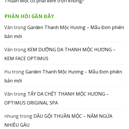
Thuần Mộc có phải kem trộn không?
PHẢN HỒI GẦN ĐÂY
Vân
trong
Garden Thanh Mộc Hương – Mẫu Đơn phiên
bản mới
Vân
trong
KEM DƯỠNG DA THANH MỘC HƯƠNG –
KEM FACE OPTIMUS
Hu
trong
Garden Thanh Mộc Hương – Mẫu Đơn phiên
bản mới
Vân
trong
TẨY DA CHẾT THANH MỘC HƯƠNG –
OPTIMUS ORIGINAL SPA
nhung
trong
DẦU GỘI THUẦN MỘC – NẤM NGỨA
NHIỀU GÀU