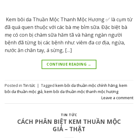
Kem bôi da Thuần Mộc Thanh Mộc Hương ✅ là cụm từ
đã quá quen thuộc với các bà mẹ bỉm sữa. Đặc biệt bà
mẹ có con bị chàm sữa hăm tã và hàng ngàn người
bệnh đã từng bị các bệnh như: viêm đa cơ địa, ngứa,
nước ăn chân tay, á sừng, […]
CONTINUE READING
→
Posted in
Tin tức
|
Tagged
kem bôi da thuần mộc chính hãng
,
kem
bôi da thuần mộc giả
,
kem bôi da thuần mộc thanh mộc hương
Leave a comment
TIN TỨC
CÁCH PHÂN BIỆT KEM THUẦN MỘC
GIẢ – THẬT