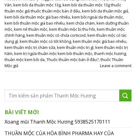
Vân
,
kem bôi da thuần mộc 13g
,
kem bôi da thuần mộc 13g thuốc
thuần mộc giả thuốc thuần mộc bán ở đâu
,
kem bôi da thuần mộc giả
,
kem bôi da thuần mộc giá bao nhiêu
,
kem bôi ngoài da thuần mộc
,
kem bôi thuần mộc giá bao nhiêu
,
kem chữa chàm
,
kem dưỡng thuần
mộc
,
kem nẻ thuần mộc
,
kem thuần mộc bị thu hồi
,
kem thuần mộc
chính hãng
,
kem thuần mộc có chứa corticoid
,
kem thuần mộc có tác
dụng gì
,
kem thuần mộc có tốt không
,
kem thuần mộc giá bao nhiêu
,
kem thuần mộc trị chàm sữa
,
kem thuần mộc trị gì
,
kem thuần mộc trị
hăm
,
kem trị ngứa thuần mộc kem bôi thuần mộc
,
thanh mộc hương
,
thuần mộc kem bôi da
,
Thuốc thuần mộc bán ở đâu?
,
thuốc Thuần
Mộc giả
Leave a comment
BÀI VIẾT MỚI
Xoang mũi Thanh Mộc Hương 5938525170111
THUẦN MỘC CỦA HÒA BÌNH PHARMA HAY CỦA