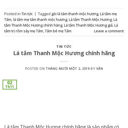
Posted in
Tin tức
|
Tagged
gói lá tăm thanh mộc hương
,
Lá tắm mẹ
Tấm
,
lá tắm mẹ tấm thanh mộc hương
,
Lá tắm Thanh Mộc Hương
,
Lá
tắm Thanh Mộc Hương chính hãng
,
Lá tắm Thanh Mộc Hương giả
,
Lá
tắm trị rôm sảy mẹ Tấm
,
Tắm bé mẹ Tấm
Leave a comment
TIN TỨC
Lá tắm Thanh Mộc Hương chính hãng
POSTED ON
THÁNG MƯỜI MỘT 2, 2019
BY
VÂN
02
Th11
Lá tắm Thanh Mộc Hương chính hãng là sản phẩm có