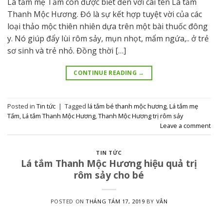
Lá tắm mẹ Tấm còn được biết đến với cái tên Lá tắm
Thanh Mộc Hương. Đó là sự kết hợp tuyệt vời của các
loại thảo mộc thiên nhiên dựa trên một bài thuốc đông
y. Nó giúp đẩy lùi rôm sảy, mụn nhọt, mẩm ngứa,.. ở trẻ
sơ sinh và trẻ nhỏ. Đồng thời […]
CONTINUE READING
→
Posted in
Tin tức
|
Tagged
lá tắm bé thanh mộc hương
,
Lá tắm mẹ
Tấm
,
Lá tắm Thanh Mộc Hương
,
Thanh Mộc Hương trị rôm sảy
Leave a comment
TIN TỨC
Lá tắm Thanh Mộc Hương hiệu quả trị
rôm sảy cho bé
POSTED ON
THÁNG TÁM 17, 2019
BY
VÂN