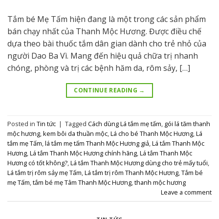
Tắm bé Mẹ Tấm hiện đang là một trong các sản phẩm
bán chạy nhất của Thanh Mộc Hương. Được điều chế
dựa theo bài thuốc tắm dân gian dành cho trẻ nhỏ của
người Dao Ba Vì. Mang đến hiệu quả chữa trị nhanh
chóng, phòng và trị các bệnh hăm da, rôm sảy, […]
CONTINUE READING
→
Posted in
Tin tức
|
Tagged
Cách dùng Lá tắm mẹ tấm
,
gói lá tăm thanh
mộc hương
,
kem bôi da thuần mộc
,
Lá cho bé Thanh Mộc Hương
,
Lá
tắm mẹ Tấm
,
lá tắm mẹ tấm Thanh Mộc Hương giả
,
Lá tắm Thanh Mộc
Hương
,
Lá tắm Thanh Mộc Hương chính hãng
,
Lá tắm Thanh Mộc
Hương có tốt không?
,
Lá tắm Thanh Mộc Hương dùng cho trẻ mấy tuổi
,
Lá tắm trị rôm sảy mẹ Tấm
,
Lá tắm trị rôm Thanh Mộc Hương
,
Tắm bé
mẹ Tấm
,
tắm bé mẹ Tâm Thanh Mộc Hương
,
thanh mộc hương
Leave a comment