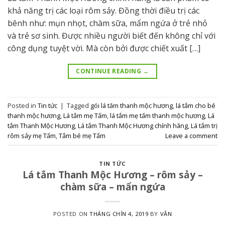
khả năng trị các loại rôm sảy. Đồng thời điều trị các
bênh như: mụn nhọt, chàm sữa, mẩm ngứa ở trẻ nhỏ
và trẻ sơ sinh. Được nhiều người biết đến không chỉ với
công dụng tuyệt vời. Mà còn bởi được chiết xuất […]
CONTINUE READING
→
Posted in
Tin tức
|
Tagged
gói lá tăm thanh mộc hương
,
lá tắm cho bé
thanh mộc hương
,
Lá tắm mẹ Tấm
,
lá tắm mẹ tấm thanh mộc hương
,
Lá
tắm Thanh Mộc Hương
,
Lá tắm Thanh Mộc Hương chính hãng
,
Lá tắm trị
rôm sảy mẹ Tấm
,
Tắm bé mẹ Tấm
Leave a comment
TIN TỨC
Lá tắm Thanh Mộc Hương – rôm sảy –
chàm sữa – mẩn ngứa
POSTED ON
THÁNG CHÍN 4, 2019
BY
VÂN