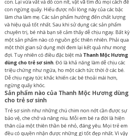
con. Lại vừa vất vả dỗ con nít, vật vã tìm đủ mọi cách để
con ngừng quấy. Hiểu được nỗi lòng này của các bậc
làm cha làm mẹ. Các sản phẩm hướng đến chất lượng
và hiệu quả tốt nhất. Sau khi sử dụng các sản phẩm
chuyên trị, bé nhà bạn sẽ cảm thấy dễ chịu ngay. Bất kỳ
một sản phẩm nào có nguồn gốc thiên nhiên. Phải qua
một thời gian sử dụng mới đem lại kết quả như mong
đợi. Tuy nhiên có điều đặc biệt mà
Thanh Mộc Hương
dùng cho trẻ sơ sinh
. Đó là khả năng làm dễ chịu các
triệu chứng như ngứa, ho một cách tức thời ở các bé.
Dễ chịu ngay tức khắc khiến các bé thoải mái hơn,
ngừng quấy khóc.
Sản phẩm nào của Thanh Mộc Hương dùng
cho trẻ sơ sinh
Trẻ sơ sinh như những chú chim non nớt cần được sự
bảo vệ, che chở và nâng niu. Mỗi em bé ra đời là hiện
thân của một thiên thần bé nhỏ, đáng yêu. Mọi trẻ em
đều có quyền nhận được những gì tốt đẹp nhất. Vì vậy