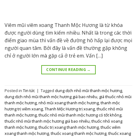
Viêm mũi viêm xoang Thanh Mộc Hương là từ khóa
được người dùng tìm kiếm nhiều. Nhất là trong các thời
điểm giao mùa thì vấn đề về đường hô hấp lại được mọi
người quan tâm. Bởi đây là vấn đề thường gặp không
chỉ ở người lớn mà gặp cả ở trẻ em. Vấn […]
CONTINUE READING
→
Posted in
Tin tức
|
Tagged
dung dịch nhỏ mũi thanh mộc hương
,
dung dịch nhỏ mũi thanh mộc hương giá bao nhiêu
,
giá thuốc nhỏ mũi
thanh mộc hương
,
nhỏ mũi xoang thanh mộc hương
,
thanh mộc
hương trị viêm xoang
,
Thanh Mộc Hương trị xoang
,
thuốc nhỏ mũi
thanh mộc hương
,
thuốc nhỏ mũi thanh mộc hương có tốt không
,
thuốc nhỏ mũi thanh mộc hương giá bao nhiêu
,
thuốc nhỏ xoang
thanh mộc hương
,
thuốc trị xoang thanh mộc hương
,
thuốc viêm
xoang thanh mộc hương
,
thuốc xoang thanh mộc hương
,
thuốc xoang