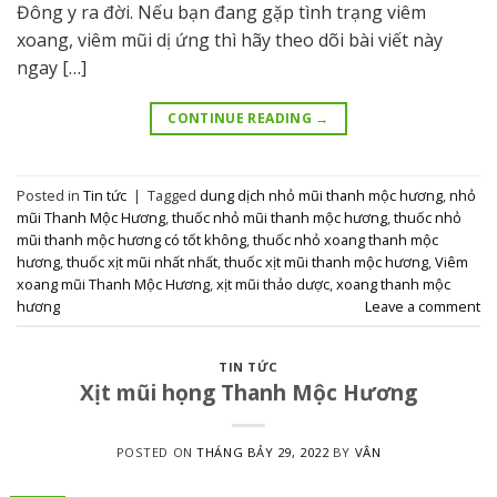
Đông y ra đời. Nếu bạn đang gặp tình trạng viêm
xoang, viêm mũi dị ứng thì hãy theo dõi bài viết này
ngay […]
CONTINUE READING
→
Posted in
Tin tức
|
Tagged
dung dịch nhỏ mũi thanh mộc hương
,
nhỏ
mũi Thanh Mộc Hương
,
thuốc nhỏ mũi thanh mộc hương
,
thuốc nhỏ
mũi thanh mộc hương có tốt không
,
thuốc nhỏ xoang thanh mộc
hương
,
thuốc xịt mũi nhất nhất
,
thuốc xịt mũi thanh mộc hương
,
Viêm
xoang mũi Thanh Mộc Hương
,
xịt mũi thảo dược
,
xoang thanh mộc
hương
Leave a comment
TIN TỨC
Xịt mũi họng Thanh Mộc Hương
POSTED ON
THÁNG BẢY 29, 2022
BY
VÂN