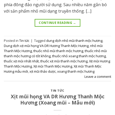
phía đông đảo người sử dụng. Sau nhiều năm gắn bó
với sản phẩm nhỏ mũi dạng truyền thống. […]
CONTINUE READING
→
Posted in
Tin tức
|
Tagged
dung dịch nhỏ mũi thanh mộc hương
,
Dung dịch xịt mũi họng VA DR Hương Thanh Mộc Hương
,
nhỏ mũi
Thanh Mộc Hương
,
thuốc nhỏ mũi thanh mộc hương
,
thuốc nhỏ mũi
thanh mộc hương có tốt không
,
thuốc nhỏ xoang thanh mộc hương
,
thuốc xịt mũi nhất nhất
,
thuốc xịt mũi thanh mộc hương
,
Xịt mũi Hương
Thanh Mộc Hương
,
Xịt mũi Thanh Mộc Hương
,
Xịt mũi Thanh Mộc
Hương mẫu mới
,
xịt mũi thảo dược
,
xoang thanh mộc hương
Leave a comment
TIN TỨC
Xịt mũi họng VA DR Hương Thanh Mộc
Hương (Xoang mũi – Mẫu mới)