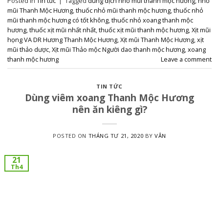
Posted in
Tin tức
|
Tagged
dung dịch nhỏ mũi thanh mộc hương
,
nhỏ
mũi Thanh Mộc Hương
,
thuốc nhỏ mũi thanh mộc hương
,
thuốc nhỏ
mũi thanh mộc hương có tốt không
,
thuốc nhỏ xoang thanh mộc
hương
,
thuốc xịt mũi nhất nhất
,
thuốc xịt mũi thanh mộc hương
,
Xịt mũi
họng VA DR Hương Thanh Mộc Hương
,
Xịt mũi Thanh Mộc Hương
,
xịt
mũi thảo dược
,
Xịt mũi Thảo mộc Người dao thanh mộc hương
,
xoang
thanh mộc hương
Leave a comment
TIN TỨC
Dùng viêm xoang Thanh Mộc Hương
nên ăn kiêng gì?
POSTED ON
THÁNG TƯ 21, 2020
BY
VÂN
21
Th4