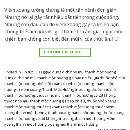
Viêm xoang tưởng chừng là một căn bệnh đơn giản.
Nhưng nó lại gây rất nhiều bất tiện trong cuộc sống.
Những cơn đau đầu do viêm xoang gây ra khiến bạn
không thể làm nổi việc gì. Thậm chí, cảm giác ngạt mũi
khiến bạn không còn biết đến mùi vị của thức ăn. […]
CONTINUE READING
→
Posted in
Tin tức
|
Tagged
dung dịch nhỏ mũi thanh mộc hương
,
dung dịch nhỏ mũi thanh mộc hương giá bao nhiêu
,
giá thuốc nhỏ mũi
thanh mộc hương
,
nhỏ mũi xoang thanh mộc hương
,
thanh mộc
hương trị viêm xoang
,
Thanh Mộc Hương trị xoang
,
thuốc nhỏ mũi
thanh mộc hương
,
thuốc nhỏ mũi thanh mộc hương có tốt không
,
thuốc nhỏ mũi thanh mộc hương giá bao nhiêu
,
thuốc nhỏ xoang
thanh mộc hương
,
thuốc trị xoang thanh mộc hương
,
thuốc viêm
xoang thanh mộc hương
,
thuốc xoang thanh mộc hương
,
thuốc xoang
thanh mộc hương có tốt không
,
trị xoang thanh mộc hương
,
viêm
xoang thanh mộc hương
,
xoang mũi thanh mộc hương
Leave a comment